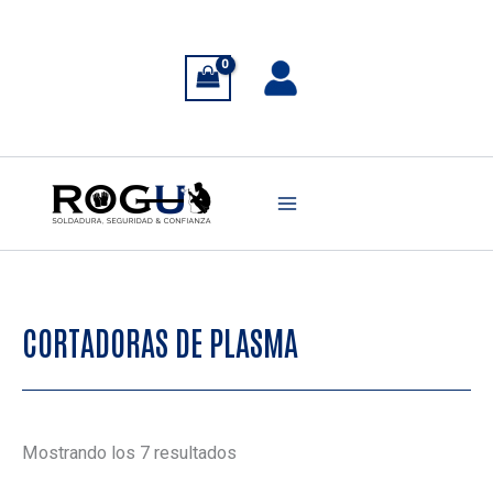
Ir
al
contenido
CORTADORAS DE PLASMA
Ordenado
Mostrando los 7 resultados
por
popularidad