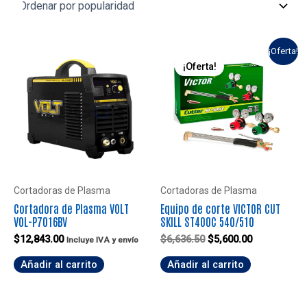
¡Oferta!
¡Oferta!
Cortadoras de Plasma
Cortadoras de Plasma
Cortadora de Plasma VOLT
Equipo de corte VICTOR CUT
VOL-P7016BV
SKILL ST400C 540/510
El
El
$
12,843.00
$
6,636.50
$
5,600.00
Incluye IVA y envío
precio
precio
Añadir al carrito
Añadir al carrito
original
actual
era:
es:
$6,636.50.
$5,600.00.