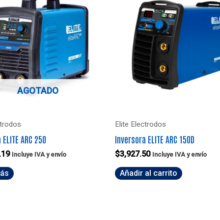
AGOTADO
ctrodos
Elite Electrodos
 ELITE ARC 250
Inversora ELITE ARC 150D
.19
$
3,927.50
Incluye IVA y envío
Incluye IVA y envío
más
Añadir al carrito