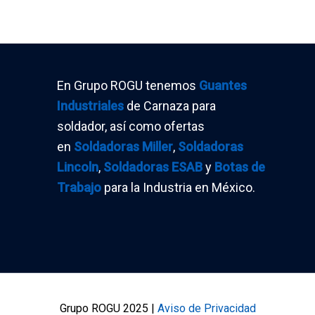
En Grupo ROGU tenemos
Guantes
Industriales
de Carnaza para
soldador, así como ofertas
en
Soldadoras Miller
,
Soldadoras
Lincoln
,
Soldadoras ESAB
y
Botas de
Trabajo
para la Industria en México.
Grupo ROGU 2025 |
Aviso de Privacidad