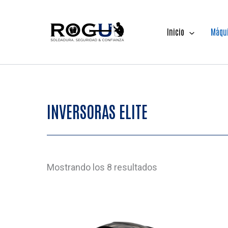
Ir
al
Inicio
Máqui
contenido
INVERSORAS ELITE
Ordenado
Mostrando los 8 resultados
por
popularidad