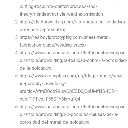
cutting-resource-center/process-and-
theory/nondestructivie-weld-examination
https://doctorwelding.com/las-grietas-en-soldadura-
por-que-se-presentan/
https://es.boyiprototyping.com/sheet-metal-
fabrication-guide/welding-crack/
https://www.thefabricator.com/thefabricatorenespan
ol/article/arcwelding/la-realidad-sobre-la-porosidad-
de-la-soldadura
https://www.arccaptain.com/es/blogs/article/what-
is-porosity-in-welding?
srsltid=AfmBOop99isvQbESD0jOpUMfNS-fCR4-
ouoiPlPFcx_F55SFY6kmgTg4
https://www.thefabricator.com/thefabricatorenespan
ol/article/arcwelding/22-posibles-causas-de-la-
porosidad-del-metal-de-soldadura