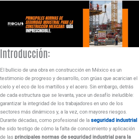
Introducción:
El bullicio de una obra en construcción en México es un
testimonio de progreso y desarrollo, con grúas que acarician el
cielo y el eco de los martillos y el acero. Sin embargo, detrás
de cada estructura que se levanta, yace un desafío ineludible:
garantizar la integridad de los trabajadores en uno de los
sectores más dinámicos y, a la vez, con mayores riesgos.
Durante décadas, como profesional de la
seguridad industrial
he sido testigo de cómo la falta de conocimiento y aplicación
de las
principales normas de seguridad industrial para la