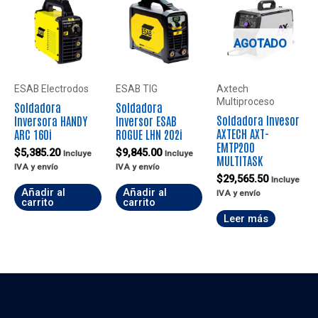
AGOTADO
ESAB Electrodos
ESAB TIG
Axtech
Multiproceso
Soldadora
Soldadora
Soldadora Invesor
Inversora HANDY
Inversor ESAB
AXTECH AXT-
ARC 160i
ROGUE LHN 202i
EMTP200
$
5,385.20
$
9,845.00
Incluye
Incluye
MULTITASK
IVA y envío
IVA y envío
$
29,565.50
Incluye
Añadir al
Añadir al
IVA y envío
carrito
carrito
Leer más