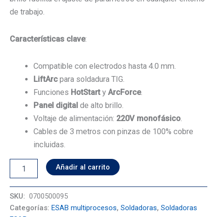
de trabajo.
Características clave
:
Compatible con electrodos hasta 4.0 mm.
LiftArc
para soldadura TIG.
Funciones
HotStart
y
ArcForce
.
Panel digital
de alto brillo.
Voltaje de alimentación:
220V monofásico
.
Cables de 3 metros con pinzas de 100% cobre
incluidas.
Soldadora
Añadir al carrito
Inversora
ESAB
ROGUE
SKU:
0700500095
LHN
Categorías:
ESAB multiprocesos
,
Soldadoras
,
Soldadoras
242i