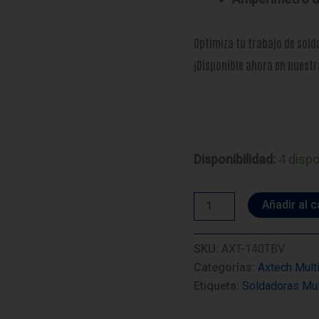
Optimiza tu trabajo de sold
¡Disponible ahora en nuestr
Disponibilidad:
4 disp
Soldadora
Añadir al c
Inversor
AXTECH
AXT-
SKU:
AXT-140TBV
140TBV
Categorías:
Axtech Mult
cantidad
Etiqueta:
Soldadoras Mul