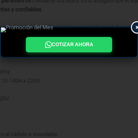
os parámetros
mediante software. Esto asegura que el equ
ntes y confiables
.
g
, esta soldadora es fácil de transportar, lo que la hace a
la convierte en una herramienta
robusta y manejable
par
COTIZAR AHORA
60Hz.
y 10-140A a 220V.
20V.
ero al carbón e inoxidable.