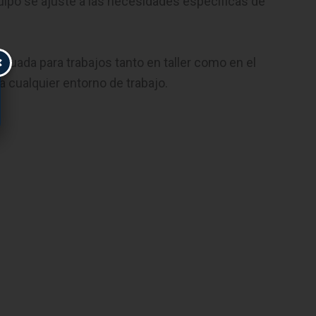
ipo se ajuste a las necesidades específicas de
×
decuada para trabajos tanto en taller como en el
a cualquier entorno de trabajo.