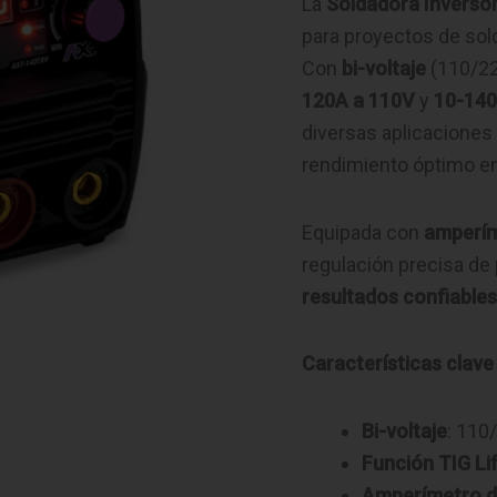
La
Soldadora Invers
para proyectos de sol
Con
bi-voltaje
(110/22
120A a 110V
y
10-140
diversas aplicaciones
rendimiento óptimo e
Equipada con
amperím
regulación precisa de
resultados confiables
Características clave
Bi-voltaje
: 110
Función TIG Lif
Amperímetro di