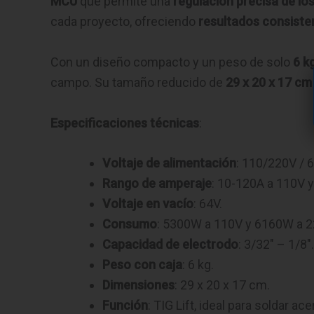
MCU
que permite una
regulación precisa de l
cada proyecto, ofreciendo
resultados consiste
Con un diseño compacto y un peso de solo
6 k
campo. Su tamaño reducido de
29 x 20 x 17 cm
Especificaciones técnicas
:
Voltaje de alimentación
: 110/220V / 
Rango de amperaje
: 10-120A a 110V 
Voltaje en vacío
: 64V.
Consumo
: 5300W a 110V y 6160W a 2
Capacidad de electrodo
: 3/32″ – 1/8″.
Peso con caja
: 6 kg.
Dimensiones
: 29 x 20 x 17 cm.
Función
: TIG Lift, ideal para soldar ac