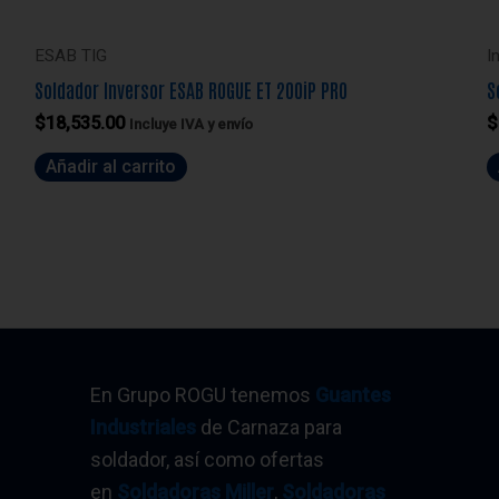
ESAB TIG
I
Soldador Inversor ESAB ROGUE ET 200iP PRO
S
$
18,535.00
$
Incluye IVA y envío
Añadir al carrito
En Grupo ROGU tenemos
Guantes
Industriales
de Carnaza para
soldador, así como ofertas
en
Soldadoras Miller
,
Soldadoras