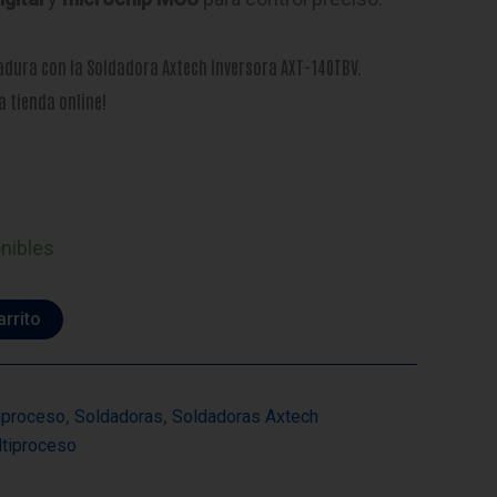
adura con la Soldadora Axtech Inversora AXT-140TBV.
a tienda online!
onibles
arrito
iproceso
,
Soldadoras
,
Soldadoras Axtech
tiproceso