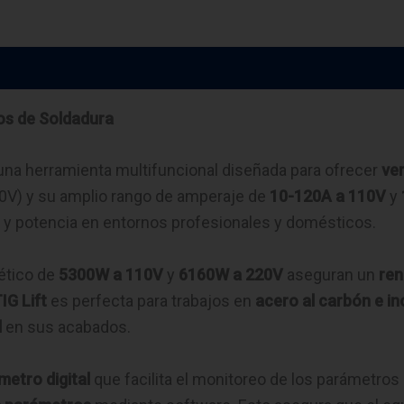
tos de Soldadura
una herramienta multifuncional diseñada para ofrecer
ver
V) y su amplio rango de amperaje de
10-120A a 110V
y
d y potencia en entornos profesionales y domésticos.
ético de
5300W a 110V
y
6160W a 220V
aseguran un
ren
IG Lift
es perfecta para trabajos en
acero al carbón e in
d
en sus acabados.
etro digital
que facilita el monitoreo de los parámetros