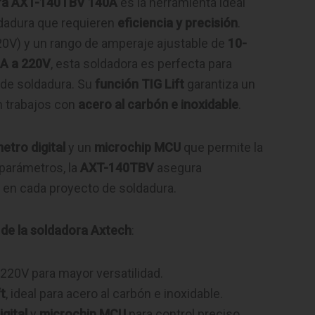
ora AXT-140TBV 140A
es la herramienta ideal
dadura que requieren
eficiencia y precisión
.
0V) y un rango de amperaje ajustable de
10-
A a 220V
, esta soldadora es perfecta para
 de soldadura. Su
función TIG Lift
garantiza un
n trabajos con
acero al carbón e inoxidable
.
etro digital
y un
microchip MCU
que permite la
 parámetros, la
AXT-140TBV
asegura
en cada proyecto de soldadura.
 de la soldadora Axtech
:
/220V para mayor versatilidad.
t
, ideal para acero al carbón e inoxidable.
gital
y
microchip MCU
para control preciso.