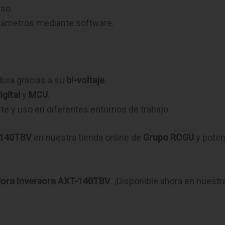
iso.
arámetros mediante software.
dura gracias a su
bi-voltaje
.
gital
y
MCU
.
orte y uso en diferentes entornos de trabajo.
-140TBV
en nuestra tienda online de
Grupo ROGU
y poten
ora Inversora AXT-140TBV
. ¡Disponible ahora en nuestra