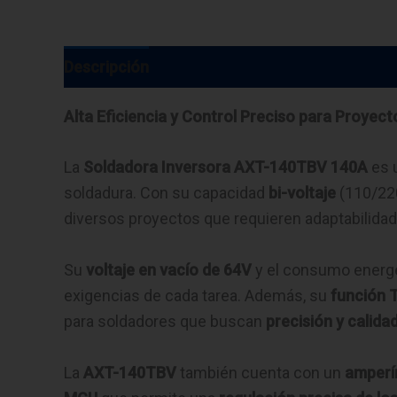
Descripción
Alta Eficiencia y Control Preciso para Proyec
La
Soldadora Inversora AXT-140TBV 140A
es 
soldadura. Con su capacidad
bi-voltaje
(110/220
diversos proyectos que requieren adaptabilida
Su
voltaje en vacío de 64V
y el consumo energ
exigencias de cada tarea. Además, su
función T
para soldadores que buscan
precisión y calida
La
AXT-140TBV
también cuenta con un
amperím