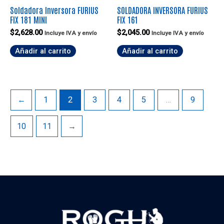
Soldadora Inversora FURIUS
SOLDADORA INVERSORA FURIUS
FIX 181 MINI
FIX 161
$
2,628.00
$
2,045.00
Incluye IVA y envío
Incluye IVA y envío
Añadir al carrito
Añadir al carrito
←
1
2
3
4
5
…
9
10
11
→