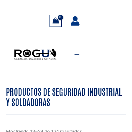
Ir
al
contenido
PRODUCTOS DE SEGURIDAD INDUSTRIAL
Y SOLDADORAS
Ordenado
Mostrando 13–24 de 124 resultados