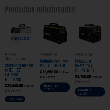
Productos relacionados
AGOTADO
Axtech
Soldadoras
Soldadoras
Multiproceso
Soldador Inversor
Soldadora
Soldadora Invesor
VOLT VOL-TEC160
Inversora VOLT
AXTECH AXT-
VOL-AS160BV
$
12,650.00
Incluye
EMTP200
$
4,100.00
IVA y envío
Incluye
MULTITASK
IVA y envío
Añadir al
$
29,565.50
Incluye
carrito
Añadir al
IVA y envío
carrito
Leer más