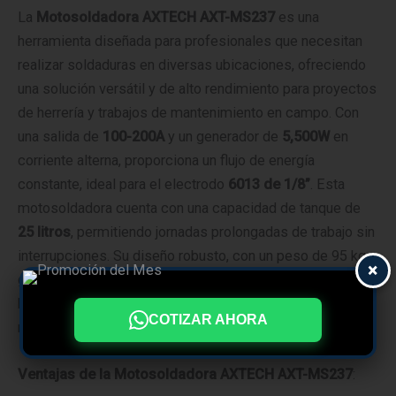
La
Motosoldadora AXTECH AXT-MS237
es una
herramienta diseñada para profesionales que necesitan
realizar soldaduras en diversas ubicaciones, ofreciendo
una solución versátil y de alto rendimiento para proyectos
de herrería y trabajos de mantenimiento en campo. Con
una salida de
100-200A
y un generador de
5,500W
en
corriente alterna, proporciona un flujo de energía
constante, ideal para el electrodo
6013 de 1/8”
. Esta
motosoldadora cuenta con una capacidad de tanque de
25 litros
, permitiendo jornadas prolongadas de trabajo sin
interrupciones. Su diseño robusto, con un peso de 95 kg,
×
garantiza durabilidad en condiciones exigentes, y los
bornes de conexión rápida y encendido dual (manual o de
COTIZAR AHORA
marcha) facilitan su operación.
Ventajas de la Motosoldadora AXTECH AXT-MS237
: